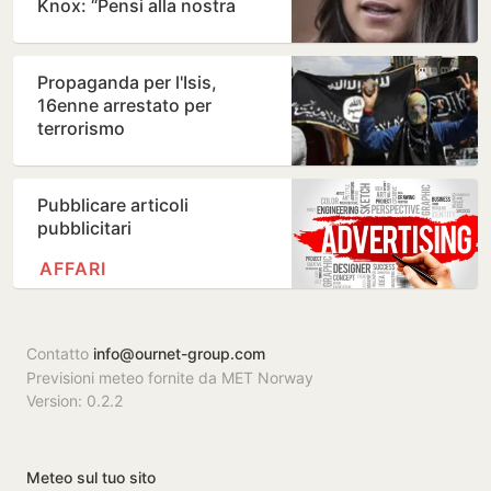
Knox: “Pensi alla nostra
famiglia”
Propaganda per l'Isis,
16enne arrestato per
terrorismo
Pubblicare articoli
pubblicitari
AFFARI
Contatto
info@ournet-group.com
Previsioni meteo fornite da MET Norway
Version: 0.2.2
Meteo sul tuo sito