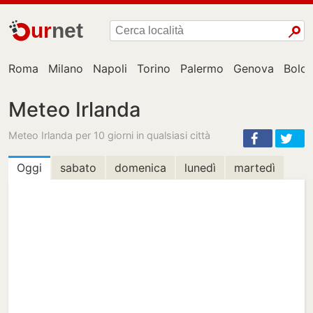
ur
net
Roma
Milano
Napoli
Torino
Palermo
Genova
Bolo
Meteo Irlanda
Meteo Irlanda per 10 giorni in qualsiasi città
Oggi
sabato
domenica
lunedì
martedì