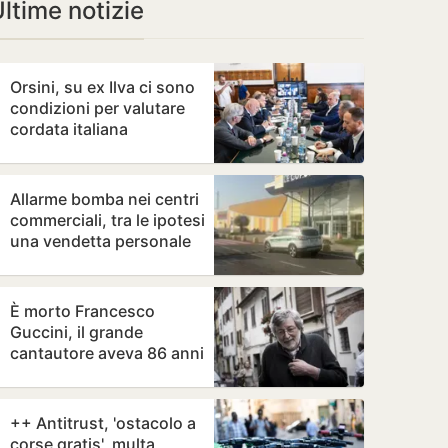
ltime notizie
Orsini, su ex Ilva ci sono
condizioni per valutare
cordata italiana
Allarme bomba nei centri
commerciali, tra le ipotesi
una vendetta personale
È morto Francesco
Guccini, il grande
cantautore aveva 86 anni
++ Antitrust, 'ostacolo a
corse gratis', multa