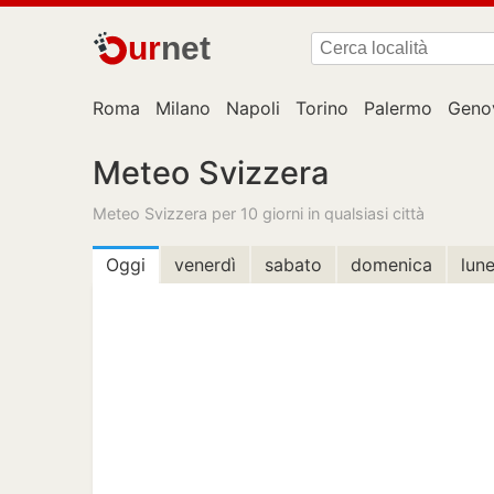
ur
net
Roma
Milano
Napoli
Torino
Palermo
Geno
Meteo Svizzera
Meteo Svizzera per 10 giorni in qualsiasi città
Oggi
venerdì
sabato
domenica
lune