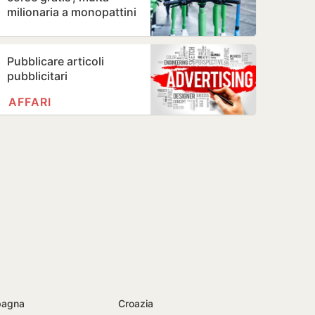
milionaria a monopattini
e bikesharing ++
Pubblicare articoli
pubblicitari
AFFARI
pagna
Croazia