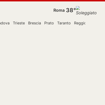
38°
Roma
adova
Trieste
Brescia
Prato
Taranto
Reggio Calabria