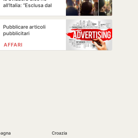
all’Italia: “Esclusa dal
processo come parte
civile”
Pubblicare articoli
pubblicitari
AFFARI
pagna
Croazia