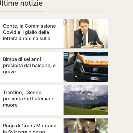
ltime notizie
Conte, la Commissione
Covid e il giallo della
lettera anonima sulle
mascherine “da 100
milioni di…
Bimba di sei anni
precipita dal balcone, è
grave
Trentino, 13enne
precipita sul Latemar e
muore
Rogo di Crans Montana,
la Svizzera dice no