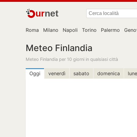
ur
net
Roma
Milano
Napoli
Torino
Palermo
Geno
Meteo Finlandia
Meteo Finlandia per 10 giorni in qualsiasi città
Oggi
venerdì
sabato
domenica
lune