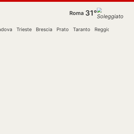
31°
Roma
adova
Trieste
Brescia
Prato
Taranto
Reggio Calabria